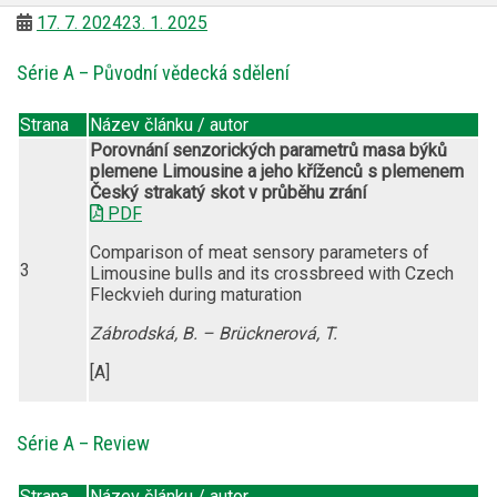
17. 7. 2024
23. 1. 2025
Série A – Původní vědecká sdělení
Strana
Název článku / autor
Porovnání senzorických parametrů masa býků
plemene Limousine a jeho kříženců s plemenem
Český strakatý skot v průběhu zrání
PDF
Comparison of meat sensory parameters of
3
Limousine bulls and its crossbreed with Czech
Fleckvieh during maturation
Zábrodská, B. – Brücknerová, T.
[A]
Série A – Review
Strana
Název článku / autor