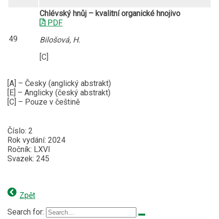
Chlévský hnůj – kvalitní organické hnojivo
PDF
49
Bilošová, H.
[C]
[A] – Česky (anglický abstrakt)
[E] – Anglicky (český abstrakt)
[C] – Pouze v češtině
Číslo: 2
Rok vydání: 2024
Ročník: LXVI
Svazek: 245
Zpět
Search for: