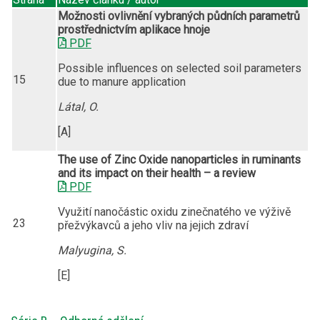
Možnosti ovlivnění vybraných půdních parametrů
prostřednictvím aplikace hnoje
PDF
Possible influences on selected soil parameters
15
due to manure application
Látal, O.
[A]
The use of Zinc Oxide nanoparticles in ruminants
and its impact on their health – a review
PDF
Využití nanočástic oxidu zinečnatého ve výživě
23
přežvýkavců a jeho vliv na jejich zdraví
Malyugina, S.
[E]