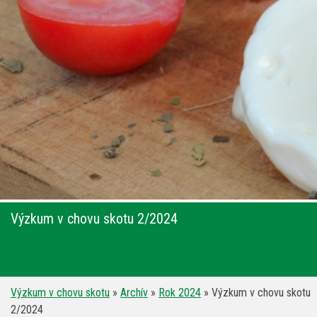
Výzkum v chovu skotu 2/2024
Výzkum v chovu skotu
»
Archív
»
Rok 2024
»
Výzkum v chovu skotu
2/2024