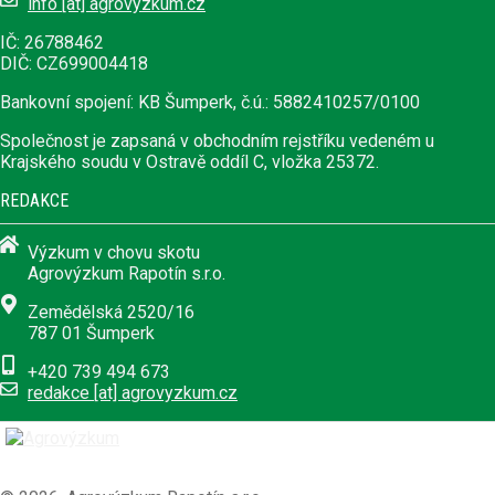
info [at] agrovyzkum.cz
IČ: 26788462
DIČ: CZ699004418
Bankovní spojení: KB Šumperk, č.ú.: 5882410257/0100
Společnost je zapsaná v obchodním rejstříku vedeném u
Krajského soudu v Ostravě oddíl C, vložka 25372.
REDAKCE
Výzkum v chovu skotu
Agrovýzkum Rapotín s.r.o.
Zemědělská 2520/16
787 01 Šumperk
+420 739 494 673
redakce [at] agrovyzkum.cz