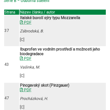
Série B – Odborná sdělení
Strana
Název článku / autor
Italské buvolí sýry typu Mozzarella
PDF
37
Zábrodská, B.
[C]
Ibuprofen ve vodním prostředí a možnosti jeho
biodegradace
PDF
43
Vašinka, M.
[C]
Pincgavský skot (Pinzgauer)
PDF
47
Procházková, H.
[C]