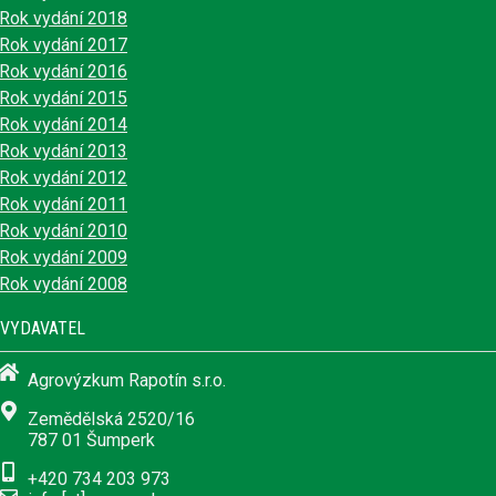
Rok vydání 2018
Rok vydání 2017
Rok vydání 2016
Rok vydání 2015
Rok vydání 2014
Rok vydání 2013
Rok vydání 2012
Rok vydání 2011
Rok vydání 2010
Rok vydání 2009
Rok vydání 2008
VYDAVATEL
Agrovýzkum Rapotín s.r.o.
Zemědělská 2520/16
787 01 Šumperk
+420 734 203 973