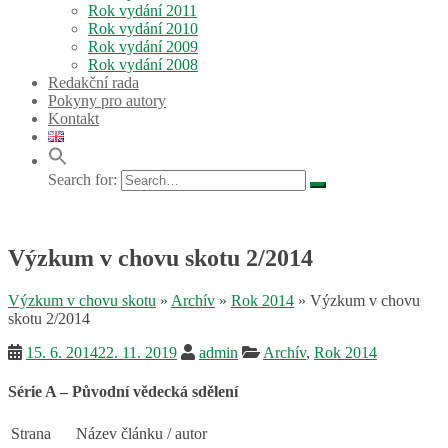
Rok vydání 2011
Rok vydání 2010
Rok vydání 2009
Rok vydání 2008
Redakční rada
Pokyny pro autory
Kontakt
Search for:
Výzkum v chovu skotu 2/2014
Výzkum v chovu skotu
»
Archív
»
Rok 2014
»
Výzkum v chovu
skotu 2/2014
15. 6. 2014
22. 11. 2019
admin
Archív
,
Rok 2014
Série A – Původní vědecká sdělení
Strana
Název článku / autor