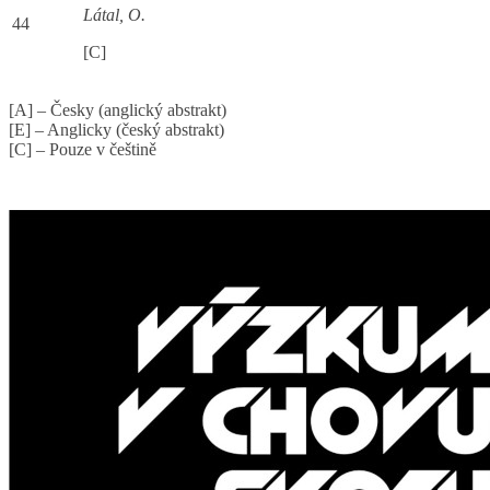
Látal, O.
44
[C]
[A] – Česky (anglický abstrakt)
[E] – Anglicky (český abstrakt)
[C] – Pouze v češtině