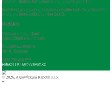
Bankovní spojení: KB Šumperk, č.ú.: 5882410257/0100
Společnost je zapsaná v obchodním rejstříku vedeném u Krajského
soudu v Ostravě oddíl C, vložka 25372.
Redakce
Výzkum v chovu skotu
Agrovýzkum Rapotín s.r.o.
Zemědělská 2520/16
787 01 Šumperk
+420 739 494 673
redakce [at] agrovyzkum.cz
© 2026, Agrovýzkum Rapotín s.r.o.