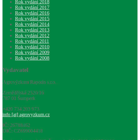
Rok vydání 2018
Rok vydání 2017
Rok vydání 2016
Rok vydání 2015
Rok vydání 2014
Rok vydání 2013
Rok vydání 2012
Rok vydání 2011
Rok vydání 2010
Rok vydání 2009
Rok vydání 2008
Vydavatel
Agrovýzkum Rapotín s.r.o.
Zemědělská 2520/16
787 01 Šumperk
+420 734 203 973
info [at] agrovyzkum.cz
IČ: 26788462
DIČ: CZ699004418