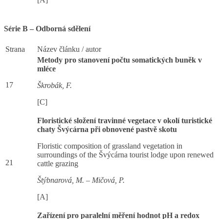
Série B – Odborná sdělení
Strana
Název článku / autor
Metody pro stanovení počtu somatických buněk v
mléce
17
Škrobák, F.
[C]
Floristické složení travinné vegetace v okolí turistické
chaty Švýcárna při obnovené pastvě skotu
Floristic composition of grassland vegetation in
surroundings of the Švýcárna tourist lodge upon renewed
21
cattle grazing
Štýbnarová, M. – Mičová, P.
[A]
Zařízení pro paralelní měření hodnot pH a redox