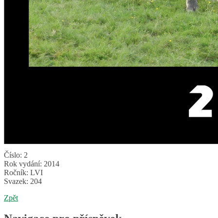
Číslo: 2
Rok vydání: 2014
Ročník: LVI
Svazek: 204
Zpět