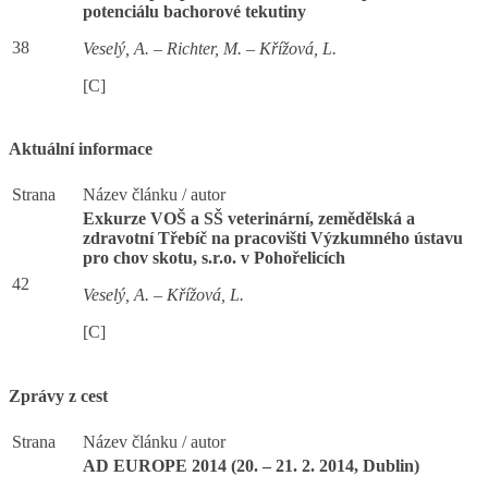
potenciálu bachorové tekutiny
38
Veselý, A. – Richter, M. – Křížová, L.
[C]
Aktuální informace
Strana
Název článku / autor
Exkurze VOŠ a SŠ veterinární, zemědělská a
zdravotní Třebíč na pracovišti Výzkumného ústavu
pro chov skotu, s.r.o. v Pohořelicích
42
Veselý, A. – Křížová, L.
[C]
Zprávy z cest
Strana
Název článku / autor
AD EUROPE 2014 (20. – 21. 2. 2014, Dublin)