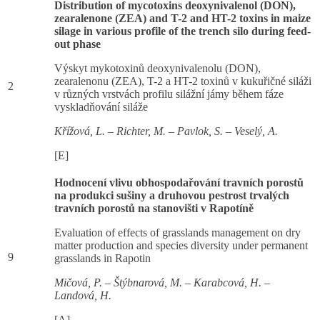
Distribution of mycotoxins deoxynivalenol (DON),
zearalenone (ZEA) and T-2 and HT-2 toxins in maize
silage in various profile of the trench silo during feed-
out phase
Výskyt mykotoxinů deoxynivalenolu (DON),
zearalenonu (ZEA), T-2 a HT-2 toxinů v kukuřičné siláži
2
v různých vrstvách profilu silážní jámy během fáze
vyskladňování siláže
Křížová, L. – Richter, M. – Pavlok, S. – Veselý, A.
[E]
Hodnocení vlivu obhospodařování travních porostů
na produkci sušiny a druhovou pestrost trvalých
travních porostů na stanovišti v Rapotíně
Evaluation of effects of grasslands management on dry
matter production and species diversity under permanent
9
grasslands in Rapotin
Mičová, P. – Štýbnarová, M. – Karabcová, H. –
Landová, H.
[A]