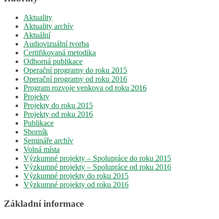
Aktuality
Aktuality archív
Aktuální
Audiovizuální tvorba
Certifikovaná metodika
Odborná publikace
Operační programy do roku 2015
Operační programy od roku 2016
Program rozvoje venkova od roku 2016
Projekty
Projekty do roku 2015
Projekty od roku 2016
Publikace
Sborník
Semináře archív
Volná místa
Výzkumné projekty – Spolupráce do roku 2015
Výzkumné projekty – Spolupráce od roku 2016
Výzkumné projekty do roku 2015
Výzkumné projekty od roku 2016
Základní informace