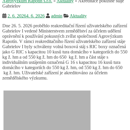
Agrovýzkum Rapotín s.r.o.
»
Aktuality
»
Akreditace pokusné stáje
Gabrielov
2. 6. 2026
4. 6. 2026
admin
Aktuality
Dne 26. 5. 2026 proběhlo reakreditační řízení uživatelského zařízení
Gabrielov I vedené Ministerstvem zemědělství za účelem udělení
oprávnění k používání pokusných zvířat společností Agrovýzkum
Rapotín. V rámci reakreditačního řízení uživatelského zařízení stáje
Gabrielov I byly schváleny volná boxová stáj s RIC boxy označená
jako G RIC s kapacitou 10 kusů tura domácího v kategoriích do 550
kg ž. hm a od 550 kg ž. hm do 650 kg ž. hm a část stáje s
individuálním ustájením označená G 16 s kapacitou 16 kusů tura
domácího v kategoriích do 550 kg ž. hm, od 550 kg ž. hm do 650
kg ž. hm. Uživatelské zařízení je akreditováno za účelem
zemědělského výzkumu.