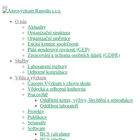
Skip
Toggle
to
navigation
main
O nás
content
Aktuality
Organizační struktura
Organizační směrnice
Etická komise společnosti
Plán genderové rovnosti (GEP)
Zpracování a ochrana osobních údajů (GDPR)
Služby
Laboratorní rozbory
Odborné konzultace
Věda a výzkum
Časopis Výzkum v chovu skotu
Vědecká a odborná knihovna
Pracoviště
Oddělení krmiv, výživy, šlechtění a reprodukce
Oddělení laboratoří
Projekty
Publikace
Semináře
Software
BCS calculator
BCS labeller