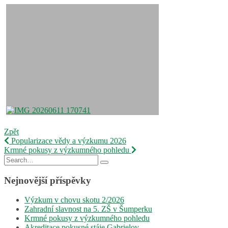
Zpět
Navigace
Popularizace vědy a výzkumu 2026
Krmné pokusy z výzkumného pohledu
pro
Search
příspěvek
for:
Nejnovější příspěvky
Výzkum v chovu skotu 2/2026
Zahradní slavnost na 5. ZŠ v Šumperku
Krmné pokusy z výzkumného pohledu
Akreditace pokusné stáje Gabrielov