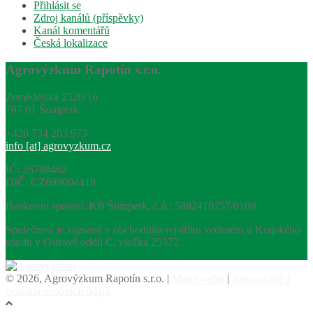
Přihlásit se
Zdroj kanálů (příspěvky)
Kanál komentářů
Česká lokalizace
Agrovýzkum Rapotín s.r.o.
Zemědělská 2520/16
787 01 Šumperk
+420 734 203 973
info [at] agrovyzkum.cz
IČ: 26788462
DIČ: CZ699004418
Bankovní spojení: KB Šumperk, č.ú.: 5882410257/0100
Společnost je zapsaná v obchodním rejstříku vedeném u Krajského
soudu v Ostravě oddíl C, vložka 25372.
© 2026, Agrovýzkum Rapotín s.r.o. |
Mapa webu
|
Zpracování a
ochrana osobních údajů