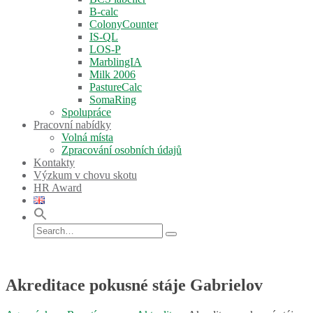
B-calc
ColonyCounter
IS-QL
LOS-P
MarblingIA
Milk 2006
PastureCalc
SomaRing
Spolupráce
Pracovní nabídky
Volná místa
Zpracování osobních údajů
Kontakty
Výzkum v chovu skotu
HR Award
Search
for:
Akreditace pokusné stáje Gabrielov